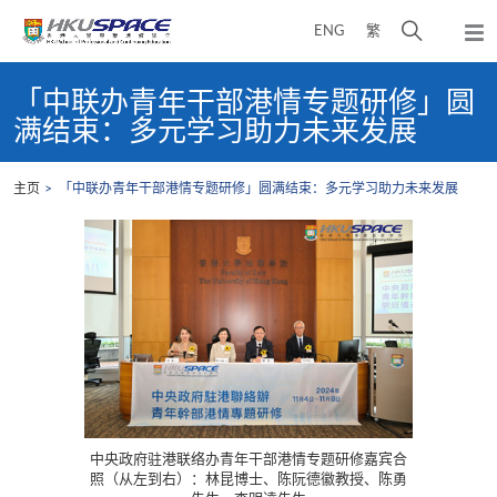
Skip
打
ENG
繁
to
弹
main
开
出
Main
content
搜
主
content
「中联办青年干部港情专题研修」圆
菜
寻
start
满结束：多元学习助力未来发展
单
介
面
主页
「中联办青年干部港情专题研修」圆满结束：多元学习助力未来发展
中央政府驻港联络办青年干部港情专题研修嘉宾合
照（从左到右）：林昆博士、陈阮德徽教授、陈勇