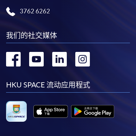
3762 6262
我们的社交媒体
转
转
转
转
到
到
到
到
facebook
youtube
linkedin
instag
HKU SPACE 流动应用程式