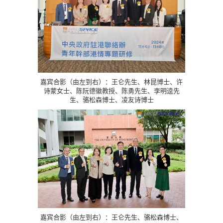
嘉宾合影（由左到右）：王仑先生、林昆博士、许
诗蒙女士、陈阮德徽教授、陈勇先生、李明逵先
生、骆松森博士、凌友诗博士
嘉宾合影（由左到右）：王仑先生、骆松森博士、