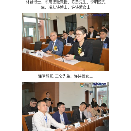
林昆博士、陈阮德徽教授、陈勇先生、李明逵先
生、凌友诗博士、许诗蒙女士
课堂剪影: 王仑先生、许诗蒙女士