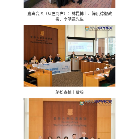
嘉宾合照（从左到右）：林昆博士、陈阮德徽教
授、李明逵先生
骆松森博士致辞