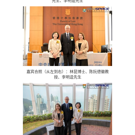
先生、李明逵先生
嘉宾合照（从左到右）：林昆博士、陈阮德徽教
授、李明逵先生