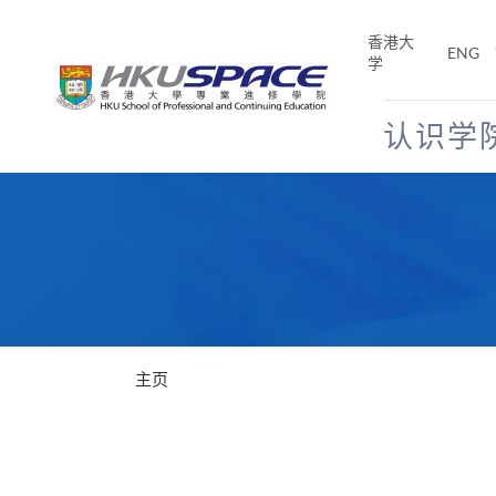
Skip
to
香港大
ENG
main
学
content
认识学
Main
content
start
主页