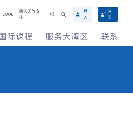
恶劣天气安
登
注
分
打
SOUL
排
册
入
享
开
至
搜
寻
国际课程
服务大湾区
联系
介
面