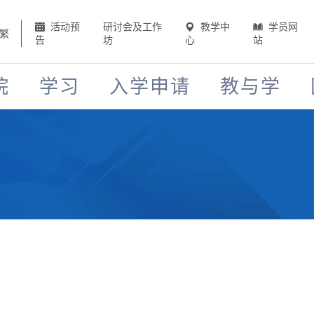
活动预
研讨会及工作
教学中
学员网
繁
告
坊
心
站
院
学习
入学申请
教与学