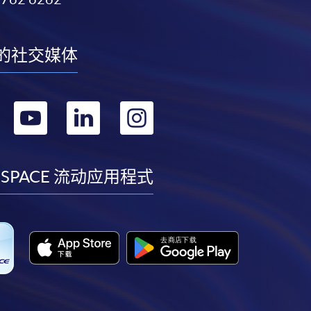
的社交媒体
转
转
转
转
到
到
到
到
facebook
youtube
linkedin
instagram
 SPACE 流动应用程式