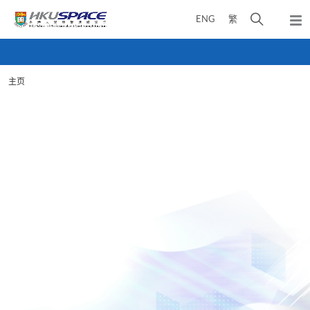
Skip
打
ENG
繁
to
弹
main
开
出
Main
content
搜
主
content
菜
寻
start
单
主页
介
面