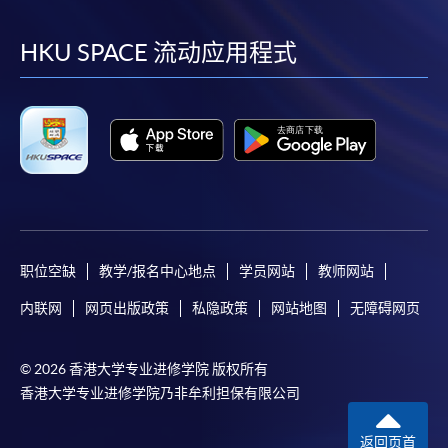
到
到
到
到
facebook
youtube
linkedin
instag
HKU SPACE 流动应用程式
职位空缺
教学/报名中心地点
学员网站
教师网站
内联网
网页出版政策
私隐政策
网站地图
无障碍网页
© 2026 香港大学专业进修学院 版权所有
香港大学专业进修学院乃非牟利担保有限公司
返回页首