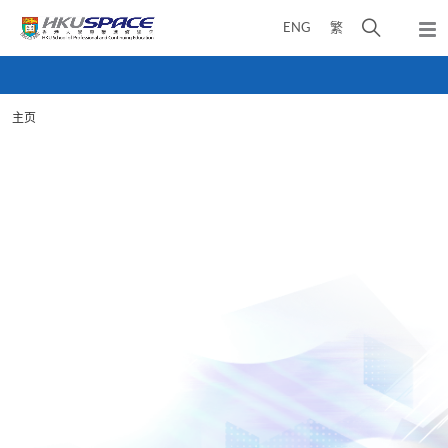
Skip
打
ENG
繁
to
弹
main
开
出
Main
content
搜
主
content
菜
寻
start
单
主页
介
面