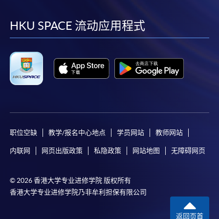
到
到
到
到
facebook
youtube
linkedin
instag
HKU SPACE 流动应用程式
职位空缺
教学/报名中心地点
学员网站
教师网站
内联网
网页出版政策
私隐政策
网站地图
无障碍网页
© 2026 香港大学专业进修学院 版权所有
香港大学专业进修学院乃非牟利担保有限公司
返回页首