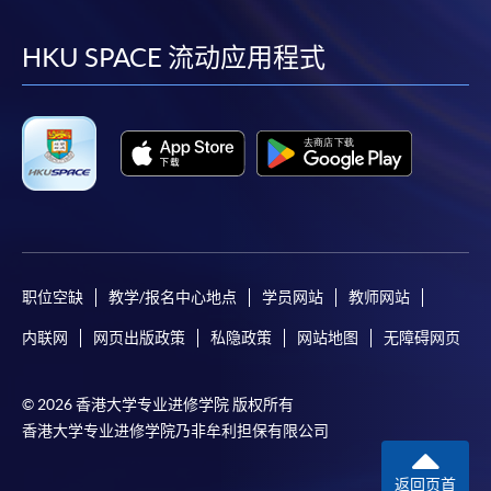
到
到
到
到
facebook
youtube
linkedin
instag
HKU SPACE 流动应用程式
职位空缺
教学/报名中心地点
学员网站
教师网站
内联网
网页出版政策
私隐政策
网站地图
无障碍网页
© 2026 香港大学专业进修学院 版权所有
香港大学专业进修学院乃非牟利担保有限公司
返回页首