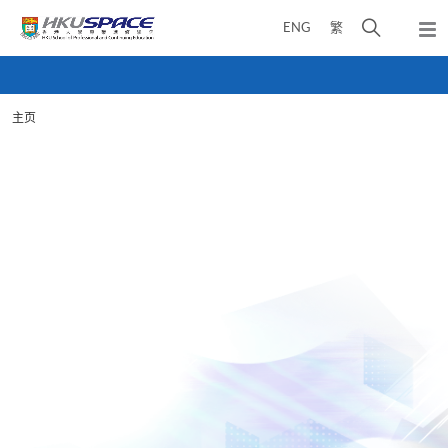
Skip
打
ENG
繁
to
弹
main
开
出
Main
content
搜
主
content
菜
寻
start
单
主页
介
面