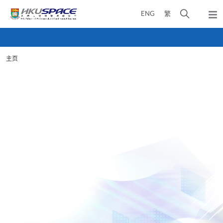
Skip
打
ENG
繁
to
弹
main
开
出
Main
content
搜
主
content
菜
寻
start
单
主页
介
面