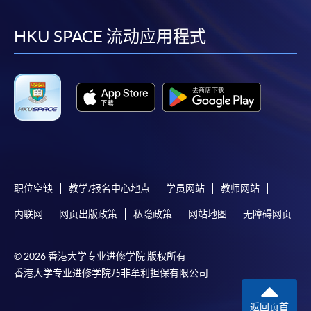
到
到
到
到
facebook
youtube
linkedin
instag
HKU SPACE 流动应用程式
职位空缺
教学/报名中心地点
学员网站
教师网站
内联网
网页出版政策
私隐政策
网站地图
无障碍网页
© 2026 香港大学专业进修学院 版权所有
香港大学专业进修学院乃非牟利担保有限公司
返回页首