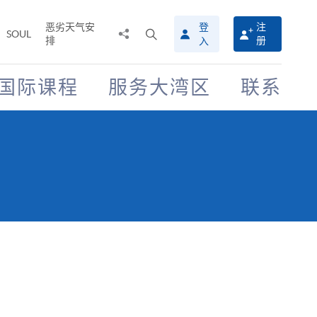
恶劣天气安
登
注
分
打
SOUL
排
册
入
享
开
至
搜
寻
国际课程
服务大湾区
联系
介
面