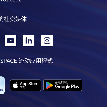
的社交媒体
转
转
转
转
到
到
到
到
facebook
youtube
linkedin
instagram
 SPACE 流动应用程式