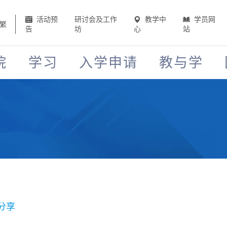
活动预
研讨会及工作
教学中
学员网
繁
告
坊
心
站
院
学习
入学申请
教与学
分享