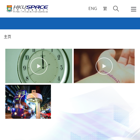
Skip
打
ENG
繁
to
弹
main
开
出
Main
content
搜
主
content
菜
寻
start
单
主页
介
面