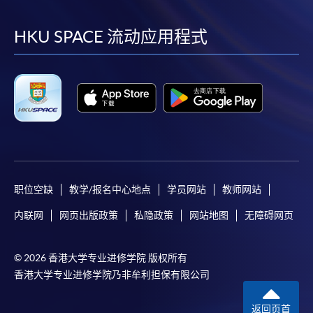
到
到
到
到
facebook
youtube
linkedin
instag
HKU SPACE 流动应用程式
职位空缺
教学/报名中心地点
学员网站
教师网站
内联网
网页出版政策
私隐政策
网站地图
无障碍网页
© 2026 香港大学专业进修学院 版权所有
香港大学专业进修学院乃非牟利担保有限公司
返回页首