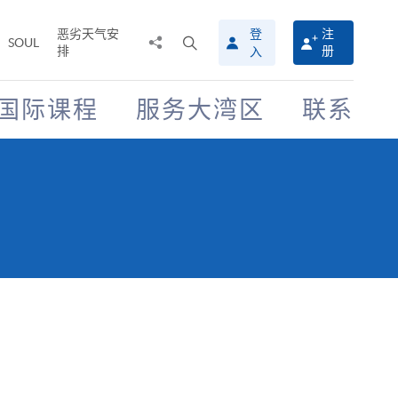
恶劣天气安
登
注
分
打
SOUL
排
册
入
享
开
至
搜
寻
国际课程
服务大湾区
联系
介
面