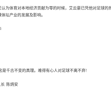
还认为体育对本地经济贡献为零的时候，艾云豪已凭他对足球的
球体坛产业的发展及影响。
华
这是千古不变的真理。难得有心人对足球不离不弃!
长 陈炳安