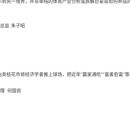
华到另一境界，并非单纯的体育产业分析或拆解巨星是如何养成
总监 朱子昭
卖桔花市将经济学者推上球场，把近年“赢家通吃”“富者愈富”
理 何国良