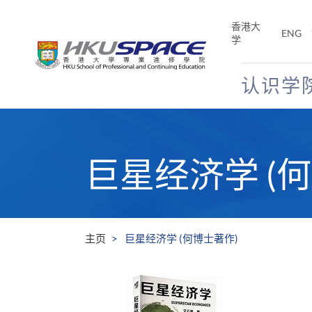
Skip
to
香港大
ENG
main
学
content
认识学
Main
content
start
巨星经济学 (
主页
巨星经济学 (何博士著作)