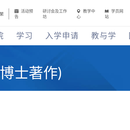
活动预
研讨会及工作
教学中
学员网
繁
告
坊
心
站
院
学习
入学申请
教与学
何博士著作)