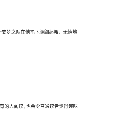
一支梦之队在他笔下翩翩起舞，无情地
的人阅读 , 也会令普通读者觉得趣味