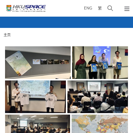
Skip
打
ENG
繁
to
弹
main
开
出
Main
content
搜
主
content
菜
寻
start
单
主页
介
面