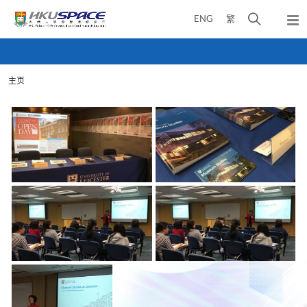
Skip
打
ENG
繁
to
弹
main
开
出
Main
content
搜
主
content
菜
寻
start
单
主页
介
面