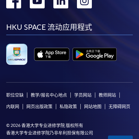
转
转
转
转
到
到
到
到
facebook
youtube
linkedin
instag
HKU SPACE 流动应用程式
职位空缺
教学/报名中心地点
学员网站
教师网站
内联网
网页出版政策
私隐政策
网站地图
无障碍网页
© 2026 香港大学专业进修学院 版权所有
香港大学专业进修学院乃非牟利担保有限公司