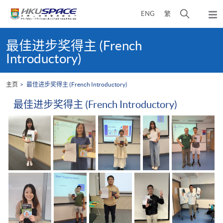
Skip
打
ENG
繁
to
弹
main
开
出
Main
content
搜
主
content
最佳进步奖得主 (French
菜
寻
start
Introductory)
单
介
面
主页
最佳进步奖得主 (French Introductory)
最佳进步奖得主 (French Introductory)