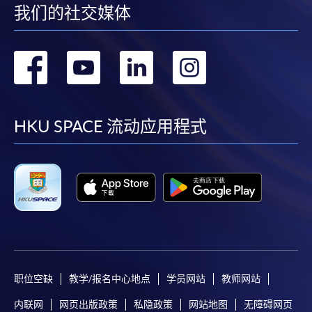
我们的社交媒体
转
转
转
转
到
到
到
到
facebook
youtube
linkedin
instag
HKU SPACE 流动应用程式
职位空缺
教学/报名中心地点
学员网站
教师网站
内联网
网页出版政策
私隐政策
网站地图
无障碍网页