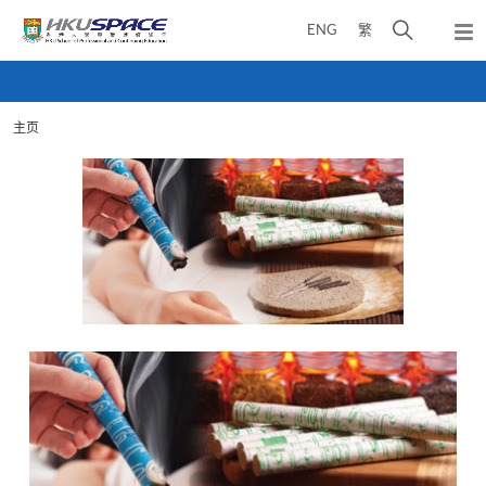
Skip
打
ENG
繁
to
弹
main
开
出
Main
content
搜
主
content
菜
寻
start
单
主页
介
面