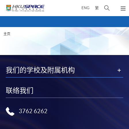
Skip
打
ENG
繁
to
弹
main
开
出
Main
content
搜
主
content
菜
寻
start
单
主页
介
面
我们的学校及附属机构
联络我们
3762 6262