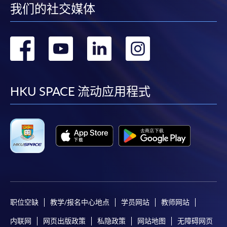
我们的社交媒体
转
转
转
转
到
到
到
到
facebook
youtube
linkedin
instag
HKU SPACE 流动应用程式
职位空缺
教学/报名中心地点
学员网站
教师网站
内联网
网页出版政策
私隐政策
网站地图
无障碍网页