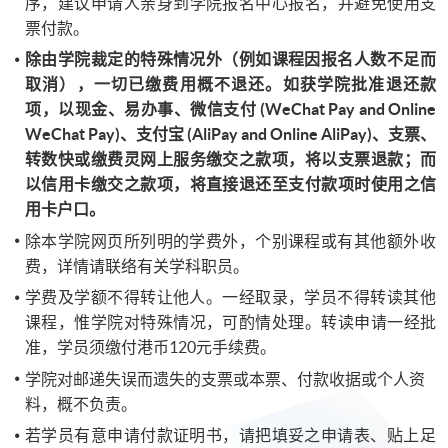
序，建议申请人亲身到学院报名中心报名，并避免使用支
票付款。
除由学院裁定的特殊情况外（例如课程因报名人数不足而
取消），一切已缴费用概不退还。如获学院批准退还款
项，以现金、易办事、微信支付 (WeChat Pay and Online
WeChat Pay)、支付宝 (AliPay and Online AliPay)、支票、
转数快或缴费灵网上服务缴交之款项，将以支票退款；而
以信用卡缴交之款项，将直接退还至支付款项时使用之信
用卡户口。
除本学院网页所列明的学费外，个别课程或有其他额外收
费，详情请联络有关学科职员。
学费及学额不得转让他人。一经取录，学员不得转读其他
课程，惟学院对特殊情况，可酌情处理。转读申请一经批
准，学员须缴付港币120元手续费。
学院对邮递失误而遗失的支票或本票、付款收据或个人资
料，概不负责。
若学员有意申请付款证明书，请把填妥之申请表、贴上足