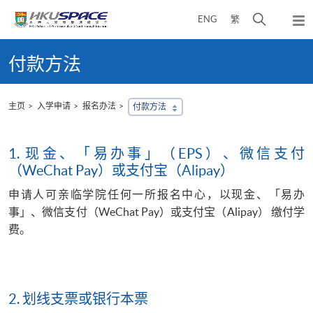
Skip
打
ENG
繁
to
弹
main
开
出
Main
content
搜
主
content
付款方法
菜
寻
start
单
介
面
主页
入学申请
报名办法
付款方法
1.
现金、「易办事」（EPS）、微信支付
（WeChat Pay）或支付宝（Alipay
）
申请人可亲临学院任何一所报名中心，以现金、「易办
事」、微信支付
（
WeChat Pay
）
或支付宝
（
Alipay
）
缴付学
费。
2. 划线
支票或银行本票