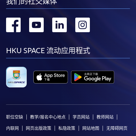
我们的社交媒体
转
转
转
转
到
到
到
到
facebook
youtube
linkedin
instag
HKU SPACE 流动应用程式
职位空缺
教学/报名中心地点
学员网站
教师网站
内联网
网页出版政策
私隐政策
网站地图
无障碍网页