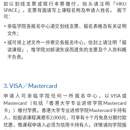
如以划线支票或银行本票缴付，抬头请注明「
HKU
SPACE
」。支票背面请写上课程名称及申请人姓名。
阁下
可：
亲临学院各报名中心递交划线支票、报名表格及有关证明
文件；
或可将上述文件一并寄交各报名中心，信封上请注明「报
读课程」，惟学院对邮递失误而遗失的支票及个人资料概
不负责。
3.
VISA／
Mastercard
申请人可亲临学院任何一所报名中心，以VISA或
Mastercard
（包括「香港大学专业进修学院
Mastercard
卡」）缴付学费。香港大学专业进修学院
Mastercard
卡
持有
人，如报读课程满港币2
,
000元，可享有十个月免息分期付款
优惠，惟课程申请人必须为信用卡持有人。详情请向学院报