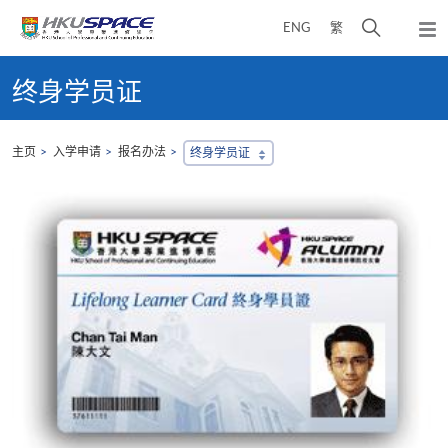
Skip
打
ENG
繁
to
弹
main
开
出
Main
content
搜
主
content
终身学员证
菜
寻
start
单
介
面
主页
入学申请
报名办法
终身学员证