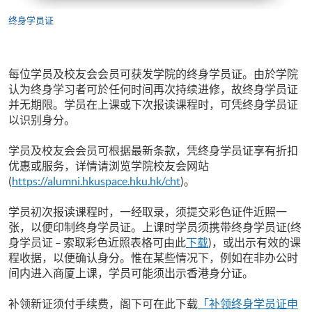
终身学员证
每位学员及校友会会员可获发学院的终身学员证。由於学院
认为终身学习者可於任何时间再次持续进修，故终身学员证
并无期限。学员在上课或下次报读课程时，可凭终身学员证
以识别身分。
学员及校友会会员可根据最新条款，凭终身学员证享有折扣
优惠或服务，详情请浏览学院校友会网站
(
https://alumni.hkuspace.hku.hk/
cht
)。
学员初次报读课程时，一经取录，须提交彩色证件近照一
张，以便印制终身学员证。上课时学员须携带终身学员证(
终
身学员证
–
索取彩色近照表格可由此
下载
)，或出示有效的课
程收据，以便确认身分。惟在某些情况下，例如在非办公时
间内进入商厦上课，学员可能须出示香港身分证。
补领新证须付手续费，阁下可在此下载
「补领终身学员证申