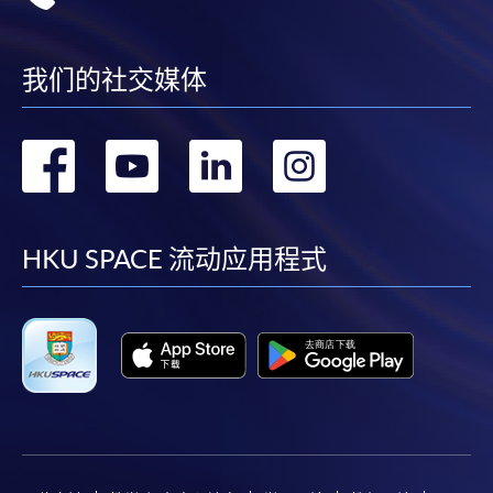
我们的社交媒体
转
转
转
转
到
到
到
到
facebook
youtube
linkedin
instag
HKU SPACE 流动应用程式