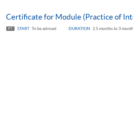
Certificate for Module (Practice of In
START
To be advised
DURATION
2.5 months to 3 mont
PT