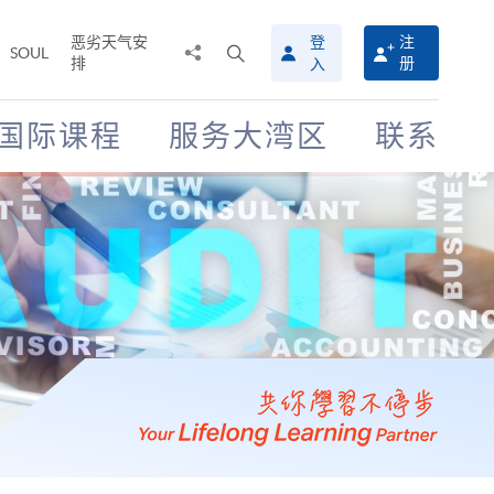
恶劣天气安
登
注
分
打
SOUL
排
册
入
享
开
至
搜
寻
国际课程
服务大湾区
联系
介
面