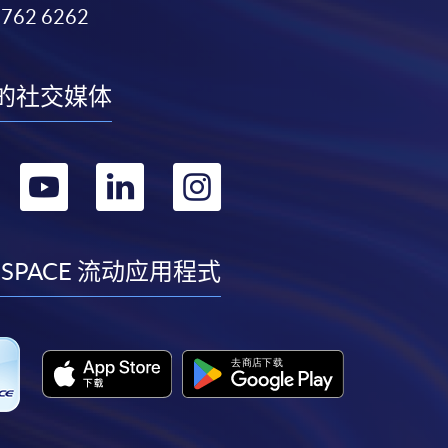
3762 6262
的社交媒体
转
转
转
转
到
到
到
到
facebook
youtube
linkedin
instagram
 SPACE 流动应用程式