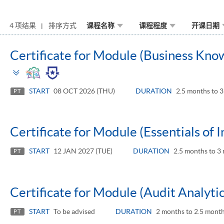
4 项结果
排序方式
课程名称
课程程度
开课日期
Certificate for Module (Business Know
Toggle
panel
START
08 OCT 2026 (THU)
DURATION
2.5 months to 
PT
Certificate for Module (Essentials of I
START
12 JAN 2027 (TUE)
DURATION
2.5 months to 3
PT
Certificate for Module (Audit Analytic
START
To be advised
DURATION
2 months to 2.5 mont
PT