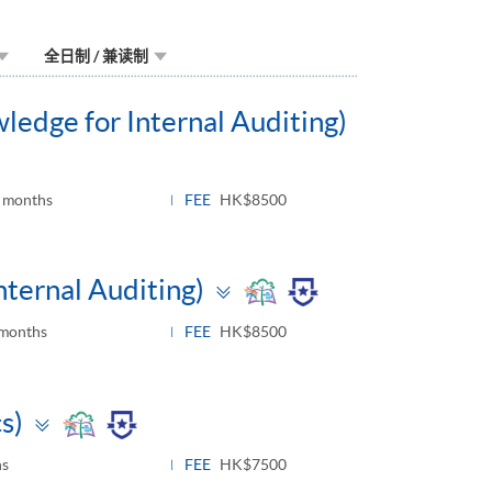
全日制 / 兼读制
ledge for Internal Auditing)
3 months
FEE
HK$8500
Toggle
nternal Auditing)
panel
 months
FEE
HK$8500
Toggle
s)
panel
hs
FEE
HK$7500