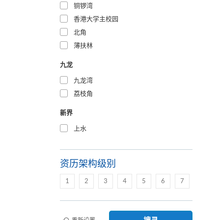
铜锣湾
香港大学主校园
北角
薄扶林
九龙
九龙湾
荔枝角
新界
上水
资历架构级别
1
2
3
4
5
6
7