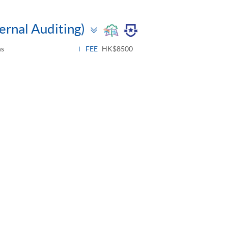
Toggle
ternal Auditing)
panel
hs
FEE
HK$8500