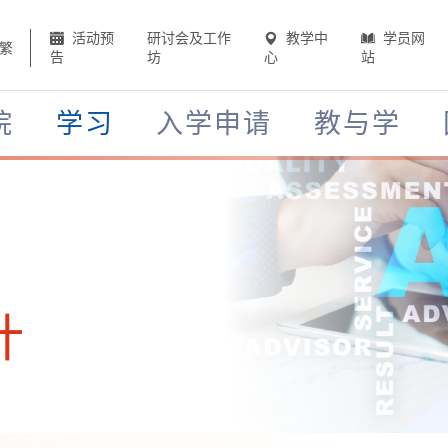
活动预
研讨会及工作
教学中
学员网
繁
告
坊
心
站
院
学习
入学申请
教与学
计