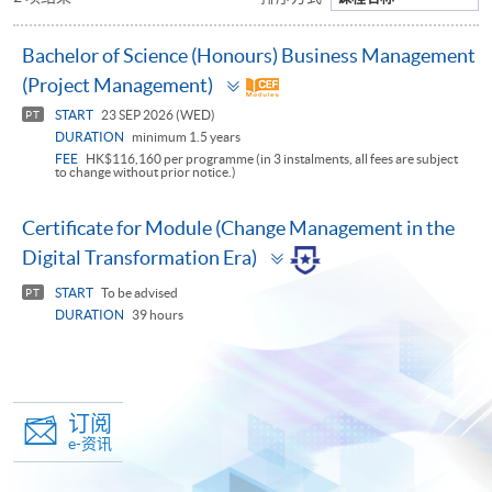
Bachelor of Science (Honours) Business Management
Toggle
(Project Management)
panel
START
23 SEP 2026 (WED)
PT
DURATION
minimum 1.5 years
FEE
HK$116,160 per programme (in 3 instalments, all fees are subject
to change without prior notice.)
Certificate for Module (Change Management in the
Toggle
Digital Transformation Era)
panel
START
To be advised
PT
DURATION
39 hours
订阅
e-资讯