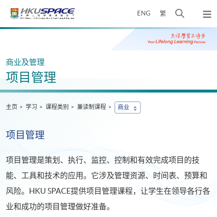
Skip
打
ENG
繁
to
弹
main
开
出
Main
content
搜
主
content
菜
寻
start
单
介
商业及管理
面
项目管理
主页
学习
课程类别
兼读制课程
商业
项目管理
项目管理是策划、执行、监控、控制和有效完成项目的技
能、工具和技术的应用。它涉及管理资源、时间表、预算和
风险。HKU SPACE提供项目管理课程，让学生在领导各行各
业和成功的项目管理做好准备。