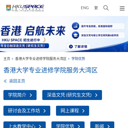
Skip
打
ENG
繁
to
弹
main
开
出
Main
content
搜
主
content
菜
寻
start
单
介
面
主页
香港大学专业进修学院服务大湾区
学院优势
香港大学专业进修学院服务大湾区
返回主页
学院简介
深造文凭 (研究生文凭)
研讨会及工作坊
网上课程
上水教学中心
学院优势
新闻