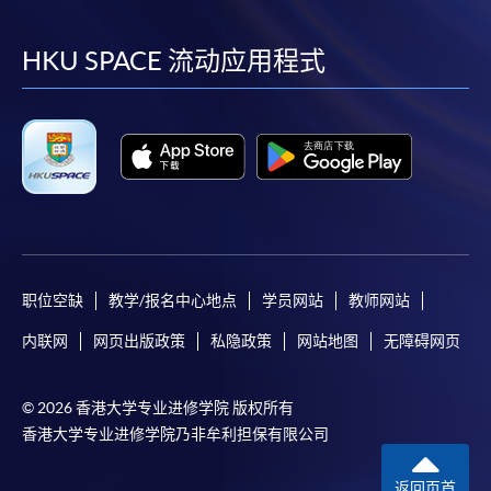
到
到
到
到
facebook
youtube
linkedin
instag
HKU SPACE 流动应用程式
职位空缺
教学/报名中心地点
学员网站
教师网站
内联网
网页出版政策
私隐政策
网站地图
无障碍网页
© 2026 香港大学专业进修学院 版权所有
香港大学专业进修学院乃非牟利担保有限公司
返回页首