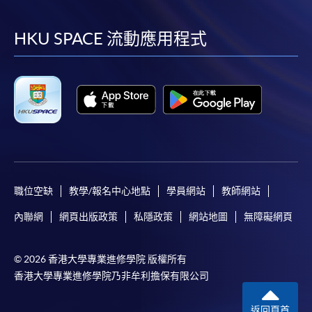
到
到
到
到
facebook
youtube
linkedin
instag
HKU SPACE 流動應用程式
職位空缺
教學/報名中心地點
學員網站
教師網站
內聯網
網頁出版政策
私隱政策
網站地圖
無障礙網頁
© 2026 香港大學專業進修學院 版權所有
香港大學專業進修學院乃非牟利擔保有限公司
返回頁首