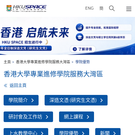
Skip
打
ENG
簡
to
彈
main
開
出
Main
content
搜
主
content
選
尋
start
單
介
面
主頁
香港大學專業進修學院服務大灣區
學院優勢
香港大學專業進修學院服務大灣區
返回主頁
學院簡介
深造文憑 (研究生文憑)
研討會及工作坊
網上課程
上水教學中心
學院優勢
新聞