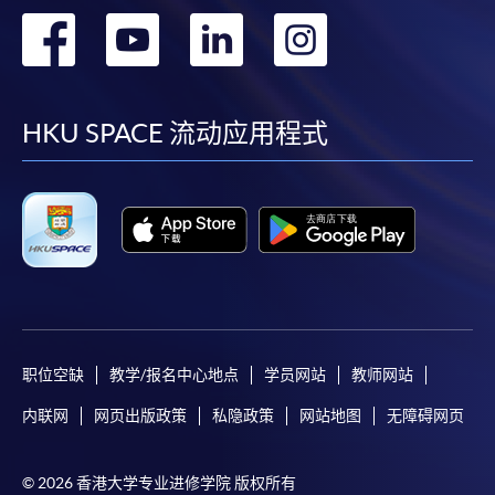
转
转
转
转
到
到
到
到
facebook
youtube
linkedin
instag
HKU SPACE 流动应用程式
职位空缺
教学/报名中心地点
学员网站
教师网站
内联网
网页出版政策
私隐政策
网站地图
无障碍网页
© 2026 香港大学专业进修学院 版权所有