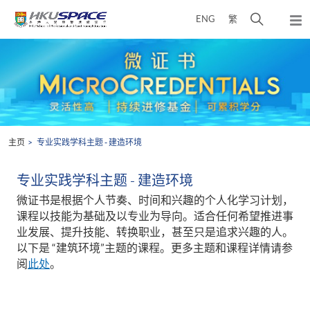
Skip
打
ENG
繁
to
弹
main
开
出
Main
content
搜
主
content
菜
寻
start
单
介
面
主页
专业实践学科主题 - 建造环境
专业实践学科主题 - 建造环境
微证书是根据个人节奏、时间和兴趣的个人化学习计划，
课程以技能为基础及以专业为导向。适合任何希望推进事
业发展、提升技能、转换职业，甚至只是追求兴趣的人。
以下是 “建筑环境”主题的课程。更多主题和课程详情请参
阅
此处
。