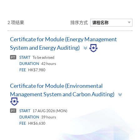
2 项结果
排序方式
课程名称
Certificate for Module (Energy Management
Toggle
System and Energy Auditing)
panel
START
To be advised
PT
DURATION
42 hours
FEE
HK$7,980
Certificate for Module (Environmental
Toggle
Management System and Carbon Auditing)
panel
START
17 AUG 2026 (MON)
PT
DURATION
39 hours
FEE
HK$6,630