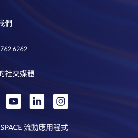
我們
3762 6262
的社交媒體
轉
轉
轉
轉
到
到
到
到
facebook
youtube
linkedin
instagram
 SPACE 流動應用程式