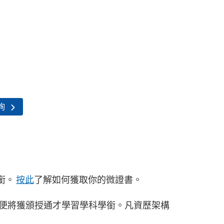
詢
銜。
按此
了解如何獲取你的微證書。
便將獲頒授通才學習學科學銜。凡資歷架構