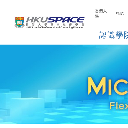
Skip
to
香港大
ENG
main
學
content
認識學
Main
content
start