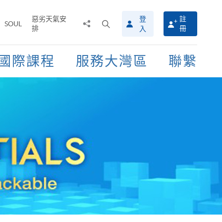
惡劣天氣安
登
註
分
打
SOUL
排
冊
入
享
開
至
搜
尋
國際課程
服務大灣區
聯繫
介
面