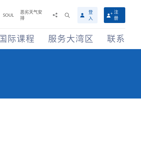
恶劣天气安
登
注
分
打
SOUL
排
册
入
享
开
至
搜
寻
国际课程
服务大湾区
联系
介
面