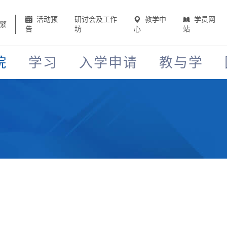
活动预
研讨会及工作
教学中
学员网
繁
告
坊
心
站
院
学习
入学申请
教与学