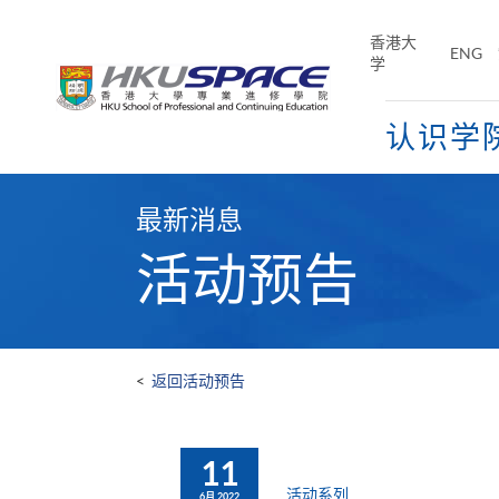
Skip
to
香港大
ENG
main
学
content
认识学
Main
content
最新消息
start
活动预告
<
返回活动预告
11
活动系列
6月 2022