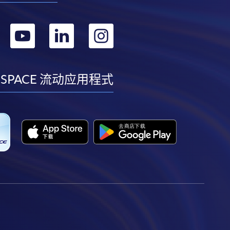
转
转
转
转
到
到
到
到
facebook
youtube
linkedin
instagram
 SPACE 流动应用程式