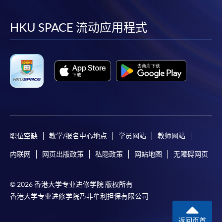
到
到
到
到
facebook
youtube
linkedin
instag
HKU SPACE 流动应用程式
职位空缺
教学/报名中心地点
学员网站
教师网站
内联网
网页出版政策
私隐政策
网站地图
无障碍网页
© 2026 香港大学专业进修学院 版权所有
香港大学专业进修学院乃非牟利担保有限公司
返回页首