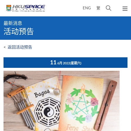
Skip
打
ENG
繁
to
弹
main
开
出
Main
content
搜
主
最新消息
content
菜
寻
活动预告
start
单
介
面
<
返回活动预告
11
6月 2022
(星期六)