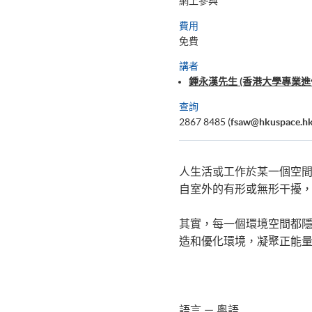
網上參與
費用
免費
講者
鍾永漢先生 (香港大學專業進
查詢
2867 8485 (
fsaw@hkuspace.hk
人生活或工作於某一個空
自室外的有形或無形干擾
其實，每一個環境空間都
造和優化環境，凝聚正能
語言 － 粵語