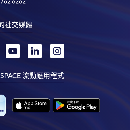
3762 6262
的社交媒體
轉
轉
轉
轉
到
到
到
到
facebook
youtube
linkedin
instagram
 SPACE 流動應用程式