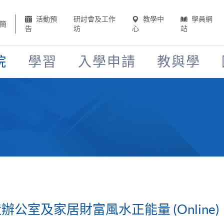
活動預
研討會及工作
教學中
學員網
簡
告
坊
心
站
院
學習
入學申請
教與學
辦公室及家居財富風水正能量 (Online)