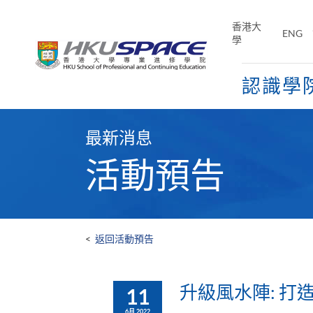
Skip
to
香港大
ENG
main
學
content
認識學
Main
content
最新消息
start
活動預告
<
返回活動預告
升級風水陣: 打造
11
6月 2022