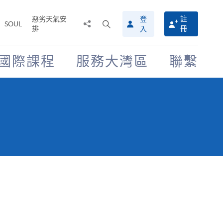
惡劣天氣安
登
註
分
打
SOUL
排
冊
入
享
開
至
搜
尋
國際課程
服務大灣區
聯繫
介
面