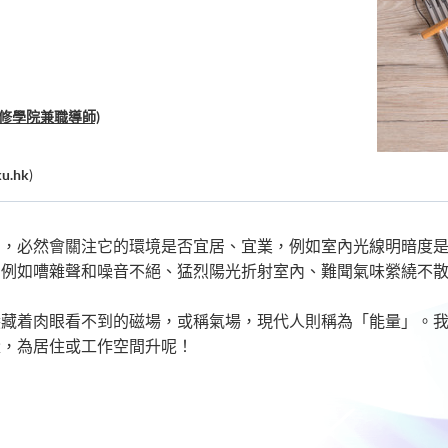
修學院兼職導師)
u.hk
)
間，必然會關注它的環境是否宜居、宜業，例如室內光線明暗度
，例如嘈雜聲和噪音不絕、猛烈陽光折射室內、難聞氣味縈繞不
隱藏着肉眼看不到的磁場，或稱氣場，現代人則稱為「能量」。
量，為居住或工作空間升呢！