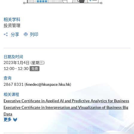
相关学科
投资管理
分享
列印
日期及时间
2023年1月4日 (星期三)
12:00 - 12:30
免费
查询
2867 8331 (
finedec@hkuspace.hku.hk
)
相关课程
Executive Certificate in Applied AI and Predictive Analytics for Business
Executive Certificate in Interpretation and Visualization of Business Big
Data
相
更多
Executive Certificate in Applications of Blockchain in Financial
关
Technology
课
Executive Certificate in Financial Decision Making: Big Data and