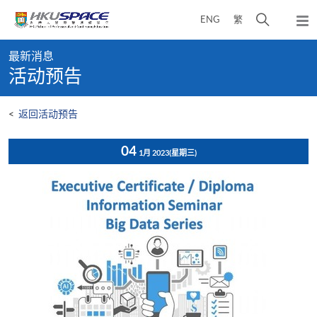
Skip
打
ENG
繁
to
弹
main
开
出
Main
content
搜
主
最新消息
content
菜
寻
活动预告
start
单
介
面
<
返回活动预告
04
1月 2023
(星期三)