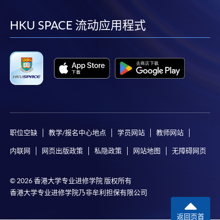
到
到
到
到
facebook
youtube
linkedin
instag
HKU SPACE 流动应用程式
职位空缺
教学/报名中心地点
学员网站
教师网站
内联网
网页出版政策
私隐政策
网站地图
无障碍网页
© 2026 香港大学专业进修学院 版权所有
香港大学专业进修学院乃非牟利担保有限公司
返回页首