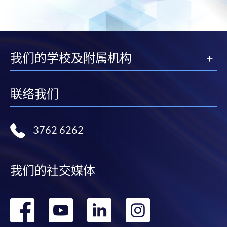
程
Machine Learning
Executive Diploma in Financial Analytics
Executive Certificate in Big Data and Business Analytics
Executive Certificate in Big Data, A.I. and Investing
我们的学校及附属机构
Executive Certificate in Big Data and Predictive Analytics
联络我们
3762 6262
我们的社交媒体
转
转
转
转