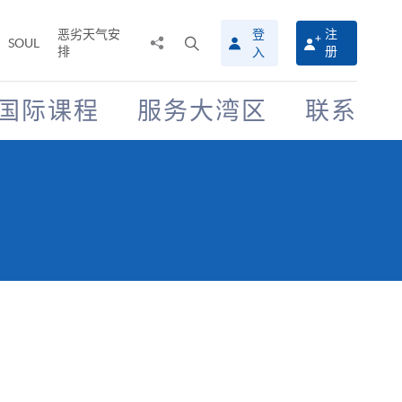
恶劣天气安
登
注
分
打
SOUL
排
册
入
享
开
至
搜
寻
国际课程
服务大湾区
联系
介
面