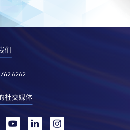
我们
3762 6262
的社交媒体
转
转
转
转