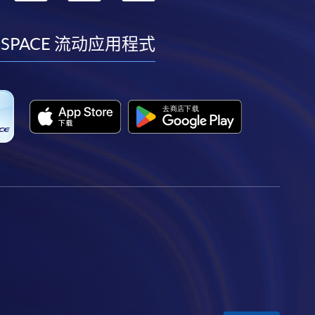
到
到
到
到
facebook
youtube
linkedin
instagram
 SPACE 流动应用程式