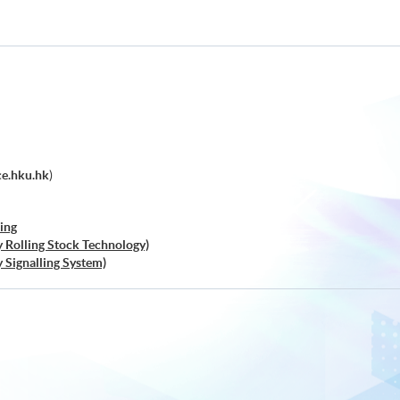
ce.hku.hk
)
ing
y Rolling Stock Technology)
y Signalling System)