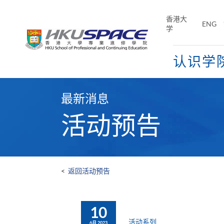
Skip
to
香港大
ENG
main
学
content
认识学
Main
content
最新消息
start
活动预告
<
返回活动预告
10
活动系列
6月 2023