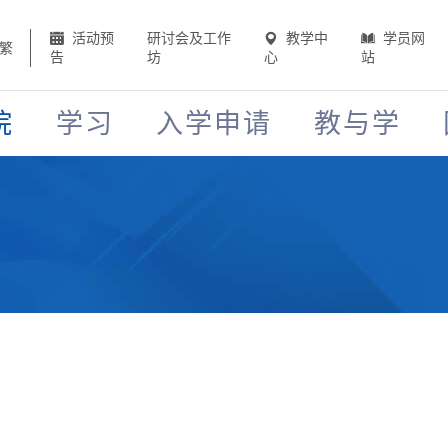
活动预
研讨会及工作
教学中
学员网
繁
告
坊
心
站
院
学习
入学申请
教与学