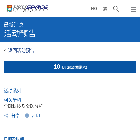
Skip
打
ENG
繁
to
弹
main
开
出
Main
content
搜
主
最新消息
content
菜
寻
活动预告
start
单
介
面
<
返回活动预告
10
6月 2023
(星期六)
活动系列
相关学科
金融科技及金融分析
分享
列印
日期及时间