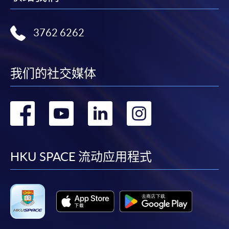
3762 6262
我们的社交媒体
转
转
转
转
到
到
到
到
facebook
youtube
linkedin
instag
HKU SPACE 流动应用程式