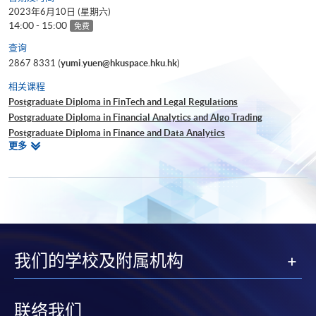
2023年6月10日 (星期六)
14:00 - 15:00
免费
查询
2867 8331 (
yumi.yuen@hkuspace.hku.hk
)
相关课程
Postgraduate Diploma in FinTech and Legal Regulations
Postgraduate Diploma in Financial Analytics and Algo Trading
Postgraduate Diploma in Finance and Data Analytics
相
更多
Executive Certificate in Text Analytics and NLP with Financial
关
Technology
课
Certificate for Module (Technical Analysis and Data Analytics for Stock
程
Investment)
Executive Diploma in Financial Analytics
我们的学校及附属机构
联络我们