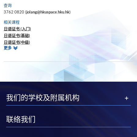
查询
3762 0820 (
jolang@hkuspace.hku.hk
)
相关课程
日语证书 (入门)
日语证书(基础)
日语证书(中级)
相
更多
日语证书(高中级)
关
日语高等文凭
课
程
我们的学校及附属机构
联络我们