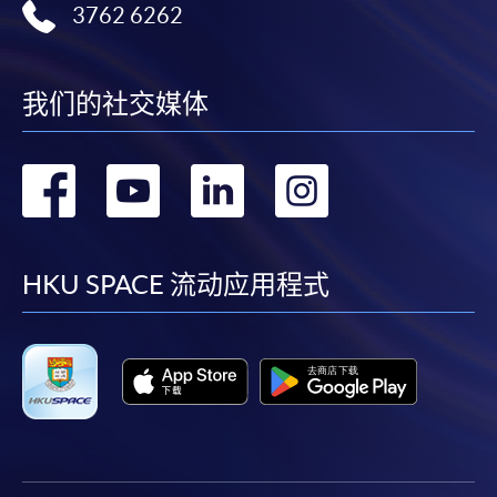
3762 6262
我们的社交媒体
转
转
转
转
到
到
到
到
facebook
youtube
linkedin
instag
HKU SPACE 流动应用程式