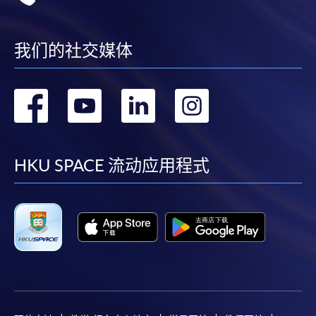
我们的社交媒体
转
转
转
转
到
到
到
到
facebook
youtube
linkedin
instag
HKU SPACE 流动应用程式