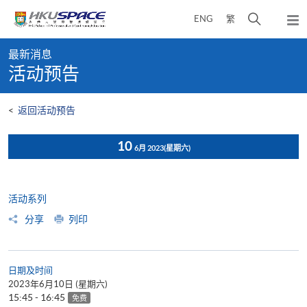
Skip
打
ENG
繁
to
弹
main
开
出
Main
content
搜
主
最新消息
content
菜
寻
活动预告
start
单
介
面
<
返回活动预告
10
6月 2023
(星期六)
活动系列
分享
列印
日期及时间
2023年6月10日 (星期六)
15:45 - 16:45
免费