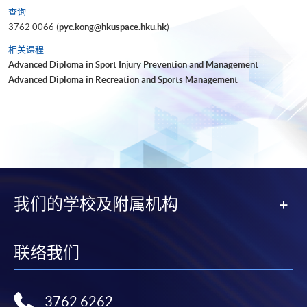
查询
3762 0066 (
pyc.kong@hkuspace.hku.hk
)
相关课程
Advanced Diploma in Sport Injury Prevention and Management
Advanced Diploma in Recreation and Sports Management
我们的学校及附属机构
联络我们
3762 6262