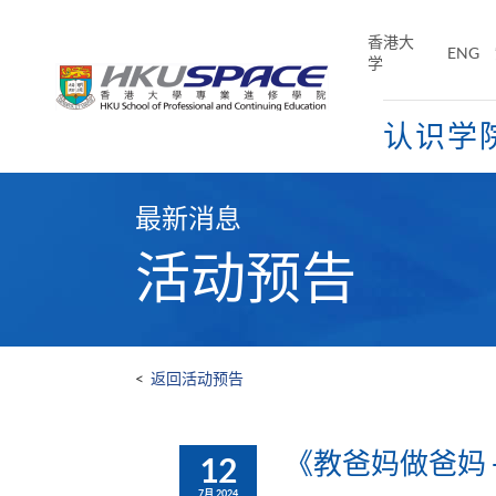
Skip
to
香港大
ENG
main
学
content
认识学
Main
content
最新消息
start
活动预告
<
返回活动预告
《教爸妈做爸妈
12
7月 2024