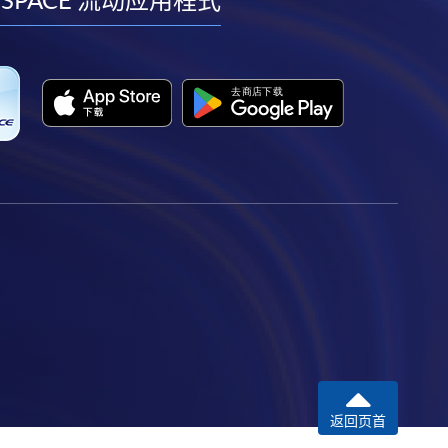
facebook
youtube
linkedin
instagram
 SPACE 流动应用程式
返回页首