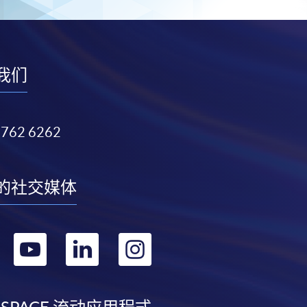
我们
3762 6262
的社交媒体
转
转
转
转
到
到
到
到