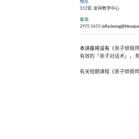
地点
312室, 金钟教学中心
查询
2975 5655 (
ella.leung@hkuspa
本讲座将设有
《亲子倾偈师
有效的「亲子对话术」， 
有关短期课程《亲子倾偈师