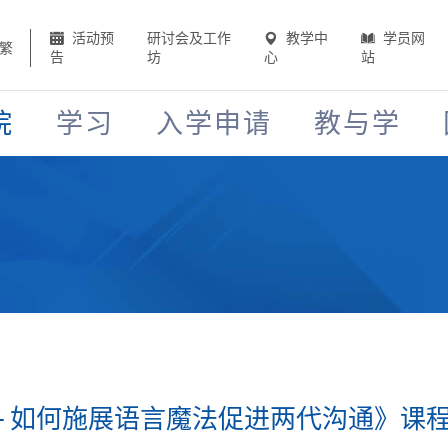
活动预
研讨会及工作
教学中
学员网
繁
告
坊
心
站
院
学习
入学申请
教与学
 - 如何施展语言魔法促进两代沟通》课