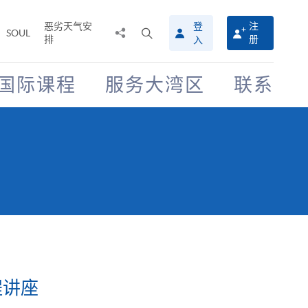
恶劣天气安
登
注
分
打
SOUL
排
册
入
享
开
至
搜
寻
国际课程
服务大湾区
联系
介
面
程讲座