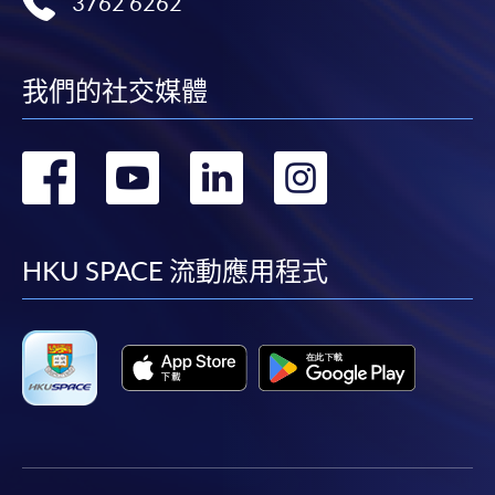
3762 6262
我們的社交媒體
轉
轉
轉
轉
到
到
到
到
facebook
youtube
linkedin
instag
HKU SPACE 流動應用程式