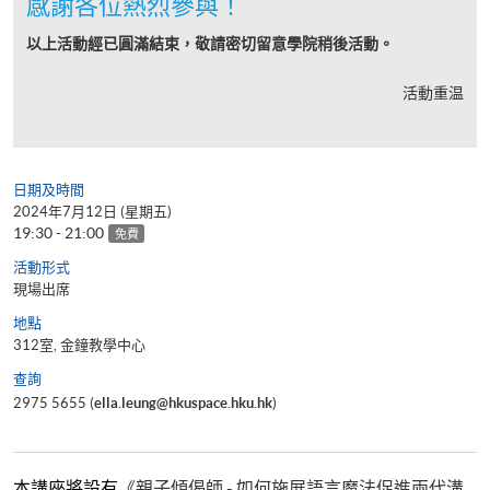
感謝各位熱烈參與！
以上活動經已圓滿結束，敬請密切留意學院稍後活動。
活動重温
日期及時間
2024年7月12日 (星期五)
19:30 - 21:00
免費
活動形式
現場出席
地點
312室, 金鐘教學中心
查詢
2975 5655 (
ella.leung@hkuspace.hku.hk
)
本講座將設有
《親子傾偈師 - 如何施展語言魔法促進兩代溝