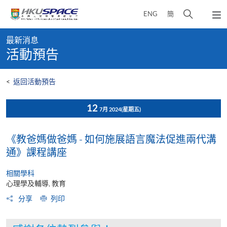
Skip
打
ENG
簡
to
彈
main
開
出
Main
content
搜
主
最新消息
content
選
尋
活動預告
start
單
介
面
<
返回活動預告
12
7月 2024
(星期五)
《教爸媽做爸媽 - 如何施展語言魔法促進兩代溝
通》課程講座
相關學科
心理學及輔導, 教育
分享
列印