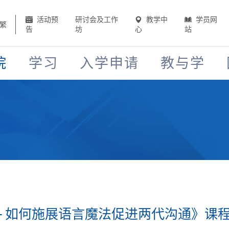
活动预
研讨会及工作
教学中
学员网
繁
告
坊
心
站
院
学习
入学申请
教与学
 - 如何施展语言魔法促进两代沟通》课