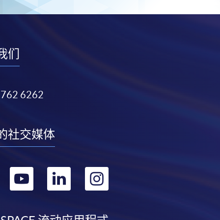
我们
3762 6262
的社交媒体
转
转
转
转
到
到
到
到