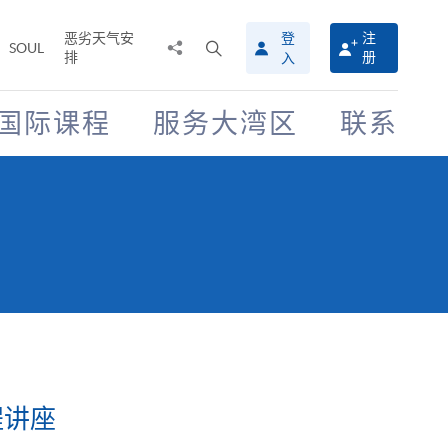
恶劣天气安
登
注
分
打
SOUL
排
册
入
享
开
至
搜
寻
国际课程
服务大湾区
联系
介
面
程讲座