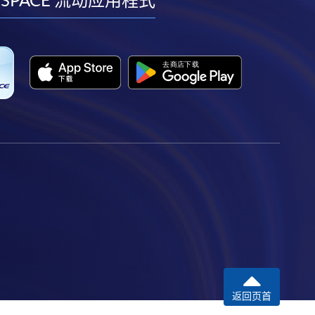
facebook
youtube
linkedin
instagram
 SPACE 流动应用程式
返回页首