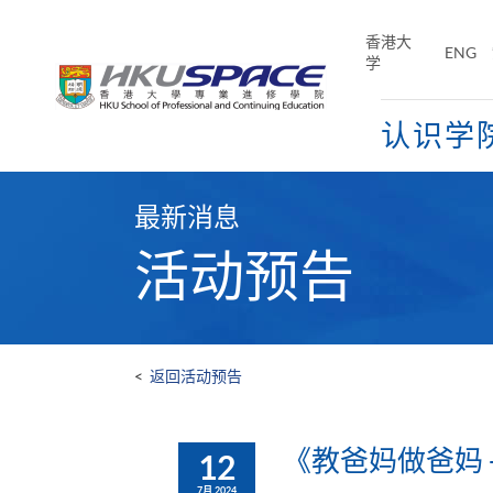
Skip
to
香港大
ENG
main
学
content
认识学
Main
content
最新消息
start
活动预告
<
返回活动预告
《教爸妈做爸妈
12
7月 2024