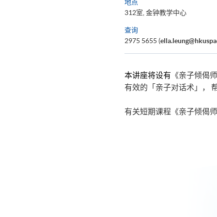
地点
312室, 金钟教学中心
查询
2975 5655 (
ella.leung@hkuspa
本讲座将设有
《亲子倾偈师
有效的「亲子对话术」， 
有关短期课程《亲子倾偈师