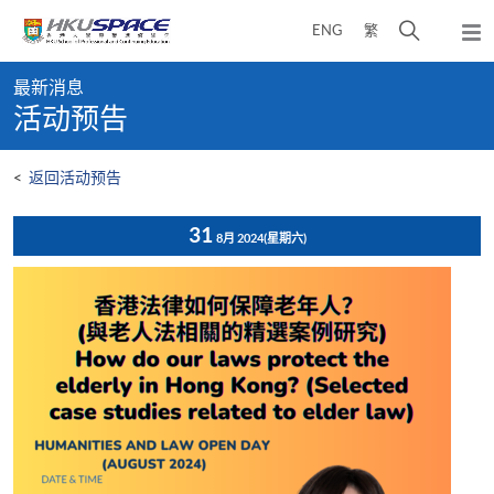
Skip
打
ENG
繁
to
弹
main
开
出
Main
content
搜
主
最新消息
content
菜
寻
活动预告
start
单
介
面
<
返回活动预告
31
8月 2024
(星期六)