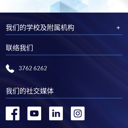
我们的学校及附属机构
联络我们
3762 6262
我们的社交媒体
转
转
转
转
到
到
到
到