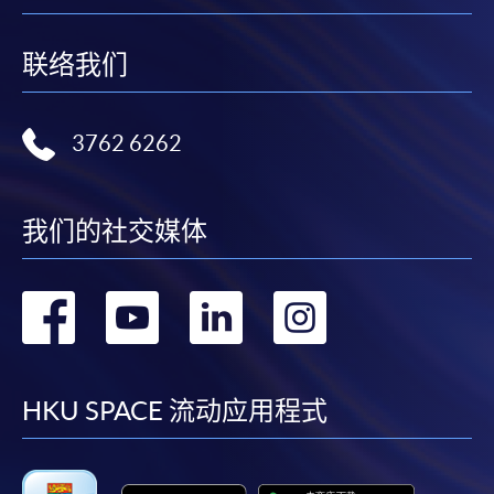
联络我们
3762 6262
我们的社交媒体
转
转
转
转
到
到
到
到
facebook
youtube
linkedin
instag
HKU SPACE 流动应用程式