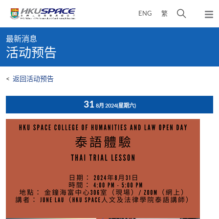
Skip
打
ENG
繁
to
弹
main
开
出
Main
content
搜
主
最新消息
content
菜
寻
活动预告
start
单
介
面
<
返回活动预告
31
8月 2024
(星期六)