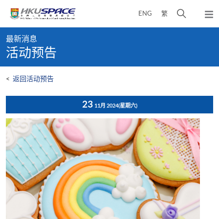
Skip
打
ENG
繁
to
弹
main
开
出
Main
content
搜
主
最新消息
content
菜
寻
活动预告
start
单
介
面
<
返回活动预告
23
11月 2024
(星期六)