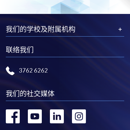
我们的学校及附属机构
联络我们
3762 6262
我们的社交媒体
转
转
转
转
到
到
到
到