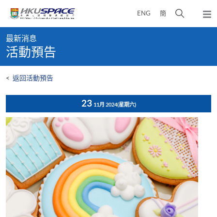
Skip
打
ENG
簡
to
彈
main
開
出
Main
content
搜
主
最新消息
content
選
尋
活動預告
start
單
介
面
<
返回活動預告
23
11月 2024
(星期六)