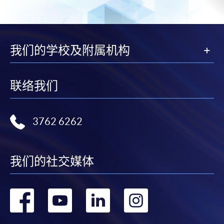
我们的学校及附属机构
联络我们
3762 6262
我们的社交媒体
转
转
转
转
到
到
到
到