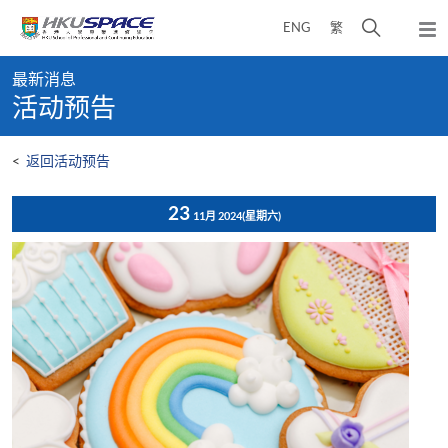
Skip
打
ENG
繁
to
弹
main
开
出
Main
content
搜
主
最新消息
content
菜
寻
活动预告
start
单
介
面
<
返回活动预告
23
11月 2024
(星期六)