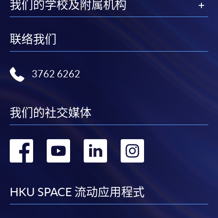
我们的学校及附属机构
联络我们
3762 6262
我们的社交媒体
转
转
转
转
到
到
到
到
facebook
youtube
linkedin
instag
HKU SPACE 流动应用程式