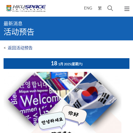
Skip
打
ENG
繁
to
弹
main
开
出
Main
content
搜
主
最新消息
content
菜
寻
活动预告
start
单
介
面
<
返回活动预告
18
1月 2025
(星期六)