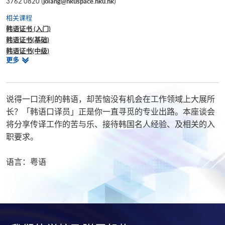
3762 0820 (
jolang@hkuspace.hku.hk
)
相关课程
韩语证书 (入门)
韩语证书(基础)
韩语证书(中级)
相
更多
韩语证书 (高级)
关
韩语文凭
课
证书(单元 : 韩国文化入门)
程
说得一口流利的韩语，却苦恼没有机会在工作领域上大展所
长？「韩语口译员」正是你一直寻觅的专业出路。本座谈会
将分享传译工作的苦与乐、接待韩国名人经验、及相关的入
职要求。
语言：粤语