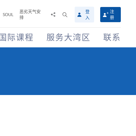
恶劣天气安
登
注
分
打
SOUL
排
册
入
享
开
至
搜
寻
国际课程
服务大湾区
联系
介
面