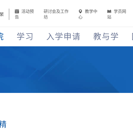
活动预
研讨会及工作
教学中
学员网
繁
告
坊
心
站
院
学习
入学申请
教与学
精