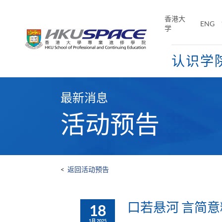
Skip
to
香港大
ENG
main
学
content
认识学
Main
content
最新消息
start
活动预告
<
返回活动预告
口若悬河 言简意
18
1月 2025