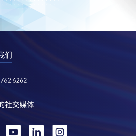
我们
3762 6262
的社交媒体
转
转
转
转