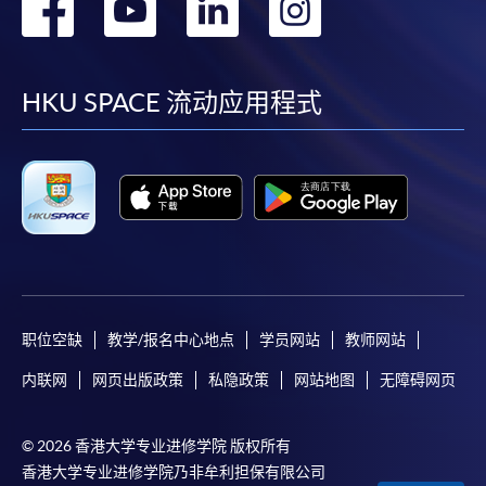
转
转
转
转
到
到
到
到
facebook
youtube
linkedin
instag
HKU SPACE 流动应用程式
职位空缺
教学/报名中心地点
学员网站
教师网站
内联网
网页出版政策
私隐政策
网站地图
无障碍网页
© 2026 香港大学专业进修学院 版权所有
香港大学专业进修学院乃非牟利担保有限公司