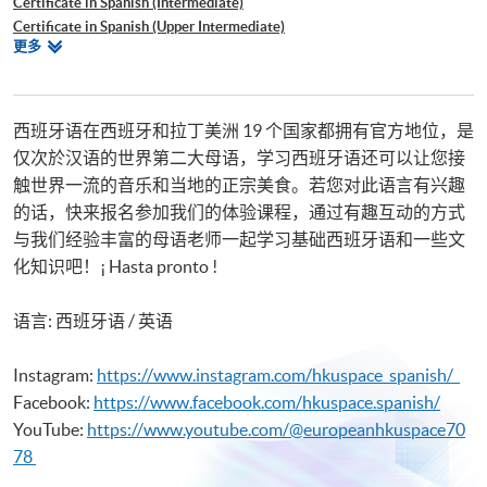
Certificate in Spanish (Intermediate)
Certificate in Spanish (Upper Intermediate)
相
更多
Beginners' Spanish
关
Workshop on Spanish for Travel
课
Learning Spanish through Yoga
程
西班牙语在西班牙和拉丁美洲 19 个国家都拥有官方地位，是
仅次於汉语的世界第二大母语，学习西班牙语还可以让您接
触世界一流的音乐和当地的正宗美食。若您对此语言有兴趣
的话，快来报名参加我们的体验课程，通过有趣互动的方式
与我们经验丰富的母语老师一起学习基础西班牙语和一些文
化知识吧！¡ Hasta pronto !
语言: 西班牙语 / 英语
Instagram:
https://www.instagram.com/hkuspace_spanish/
Facebook:
https://www.facebook.com/hkuspace.spanish/
YouTube:
https://www.youtube.com/@europeanhkuspace70
78