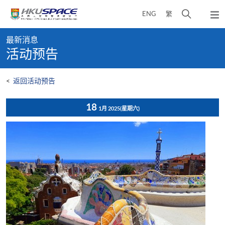
Skip
打
ENG
繁
to
弹
main
开
出
Main
content
搜
主
最新消息
content
菜
寻
活动预告
start
单
介
面
<
返回活动预告
18
1月 2025
(星期六)