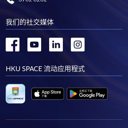
我们的社交媒体
转
转
转
转
到
到
到
到
facebook
youtube
linkedin
instag
HKU SPACE 流动应用程式