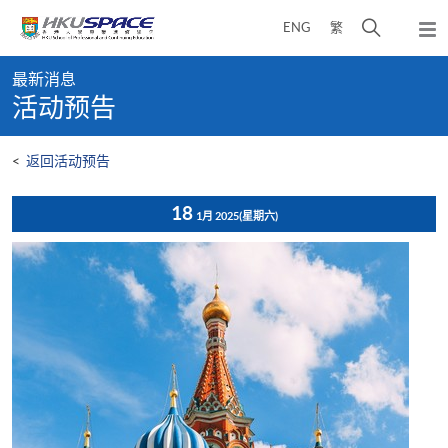
Skip
打
ENG
繁
to
弹
main
开
出
Main
content
搜
主
最新消息
content
菜
寻
活动预告
start
单
介
面
<
返回活动预告
18
1月 2025
(星期六)