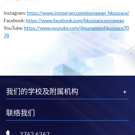
Instagram:
https://www.instagram.com/european_hkuspace/
Facebook:
https://www.facebook.com/hkuspace.european
YouTube:
https://www.youtube.com/@europeanhkuspace70
78
我们的学校及附属机构
联络我们
3762 6262