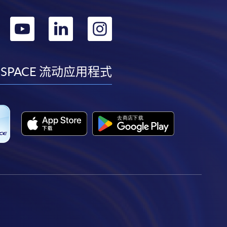
转
转
转
转
到
到
到
到
facebook
youtube
linkedin
instagram
 SPACE 流动应用程式