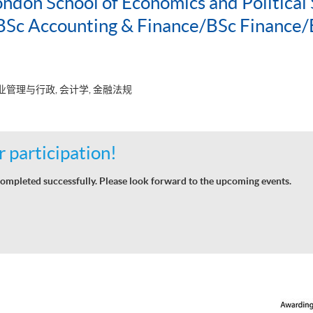
ondon School of Economics and Political 
c Accounting & Finance/BSc Finance/
业管理与行政, 会计学, 金融法规
 participation!
ompleted successfully. Please look forward to the upcoming events.