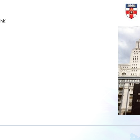
.hk
)