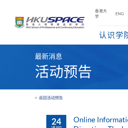
Skip
to
香港大
ENG
main
学
content
认识学
Main
content
最新消息
start
活动预告
<
返回活动预告
Online Informati
24
1月 2025