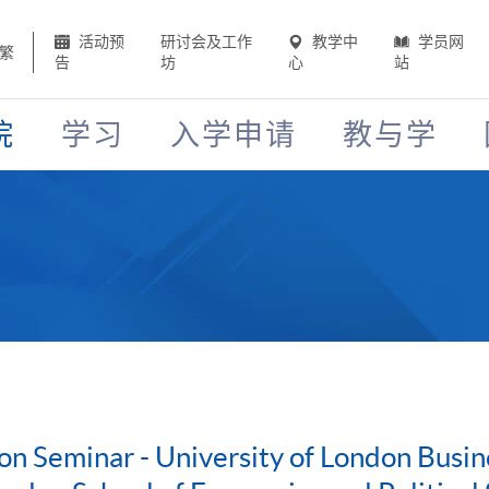
活动预
研讨会及工作
教学中
学员网
繁
告
坊
心
站
院
学习
入学申请
教与学
on Seminar - University of London Bus