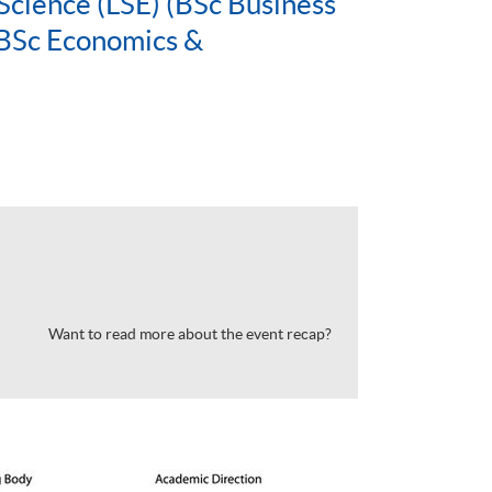
Science (LSE) (BSc Business
BSc Economics &
Want to read more about the event recap?