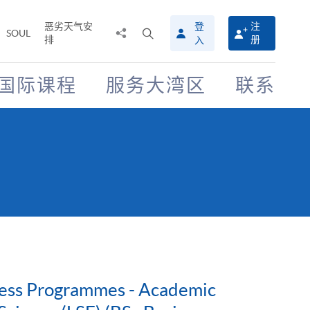
恶劣天气安
登
注
分
打
SOUL
排
册
入
享
开
至
搜
寻
国际课程
服务大湾区
联系
介
面
iness Programmes - Academic