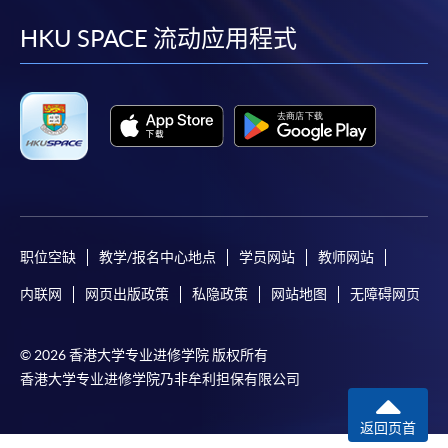
到
到
到
到
facebook
youtube
linkedin
instag
HKU SPACE 流动应用程式
职位空缺
教学/报名中心地点
学员网站
教师网站
内联网
网页出版政策
私隐政策
网站地图
无障碍网页
© 2026 香港大学专业进修学院 版权所有
香港大学专业进修学院乃非牟利担保有限公司
返回页首