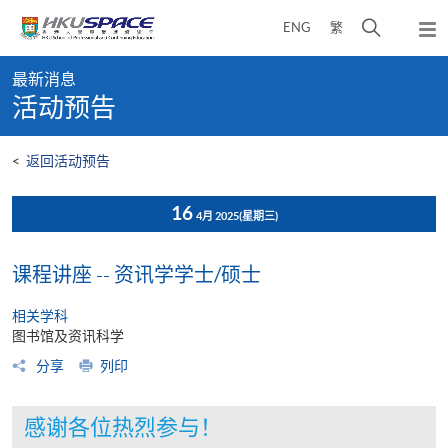
Skip
打
ENG
繁
to
弹
main
开
出
Main
content
搜
主
最新消息
content
菜
寻
活动预告
start
单
介
面
<
返回活动预告
16
4月 2025
(星期三)
课程讲座 -- 资讯学学士/硕士
相关学科
图书馆及资讯科学
分享
列印
感谢各位热烈参与！