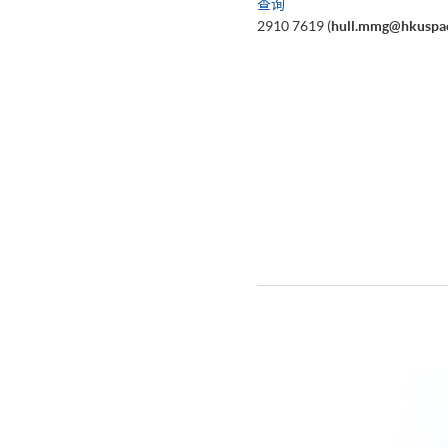
查询
2910 7619 (
hull.mmg@hkuspac