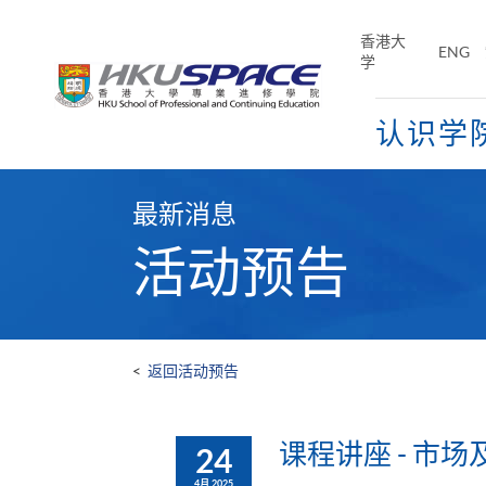
Skip
to
香港大
ENG
main
学
content
认识学
Main
content
最新消息
start
活动预告
<
返回活动预告
课程讲座 - 市场
24
4月 2025