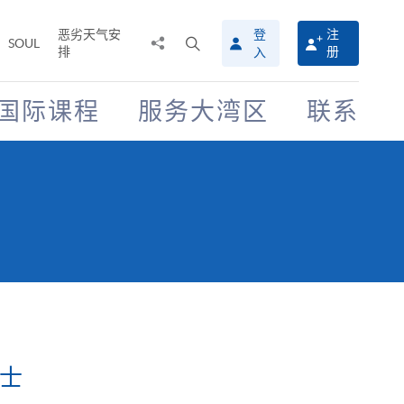
恶劣天气安
登
注
分
打
SOUL
排
册
入
享
开
至
搜
寻
国际课程
服务大湾区
联系
介
面
学士