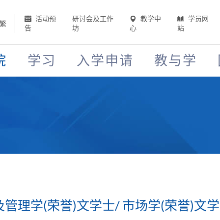
活动预
研讨会及工作
教学中
学员网
繁
告
坊
心
站
院
学习
入学申请
教与学
及管理学(荣誉)文学士/ 市场学(荣誉)文