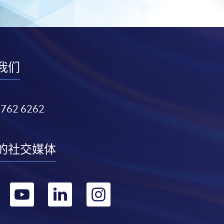
我们
3762 6262
的社交媒体
转
转
转
转
到
到
到
到