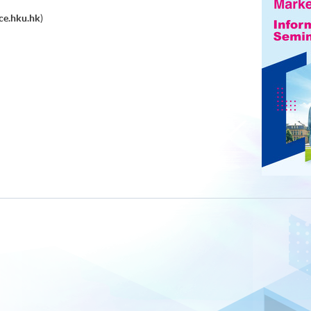
e.hku.hk
)