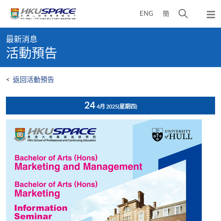
Skip
打
ENG
簡
to
彈
main
開
出
Main
content
搜
主
最新消息
content
選
尋
活動預告
start
單
介
面
<
返回活動預告
24
4月 2025
(星期四)