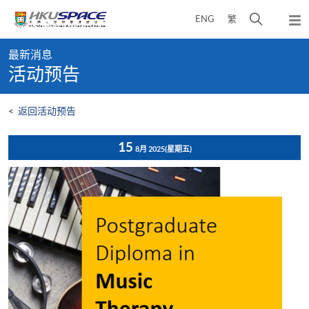
Skip
打
ENG
繁
to
弹
main
开
出
Main
content
搜
主
最新消息
content
菜
寻
活动预告
start
单
介
面
<
返回活动预告
15
8月 2025
(星期五)