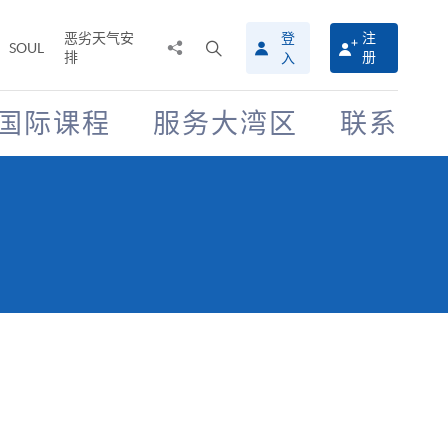
恶劣天气安
登
注
分
打
SOUL
排
册
入
享
开
至
搜
寻
国际课程
服务大湾区
联系
介
面