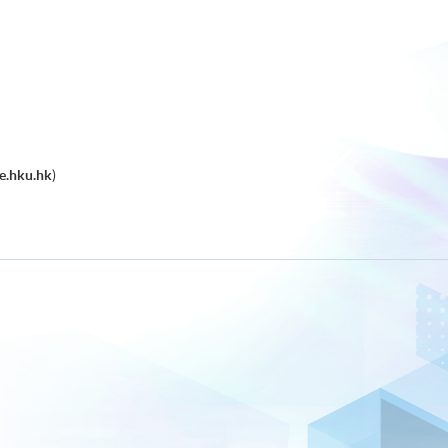
e.hku.hk
)