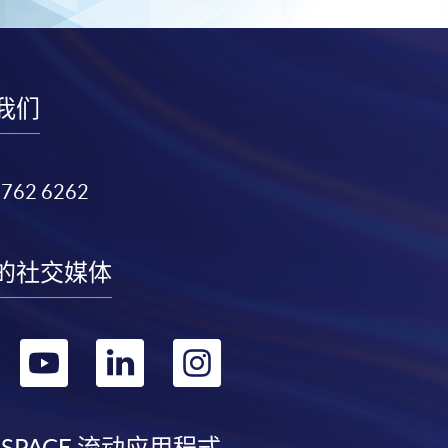
我们
3762 6262
的社交媒体
转
转
转
转
到
到
到
到
 SPACE 流动应用程式