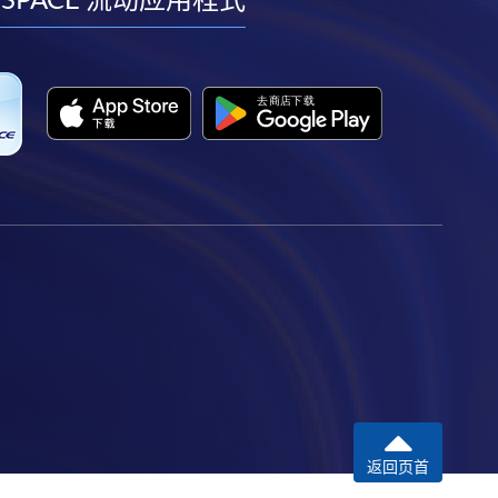
facebook
youtube
linkedin
instagram
返回页首