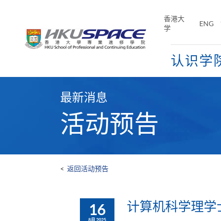
Skip
to
香港大
ENG
main
学
content
认识学
Main
content
最新消息
start
活动预告
<
返回活动预告
计算机科学理学士
16
8月 2025