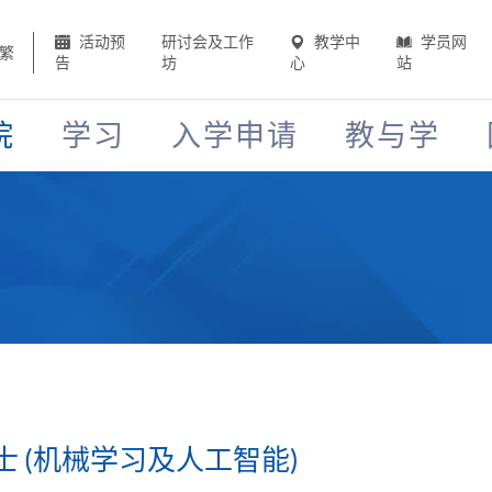
活动预
研讨会及工作
教学中
学员网
繁
告
坊
心
站
院
学习
入学申请
教与学
 (机械学习及人工智能)