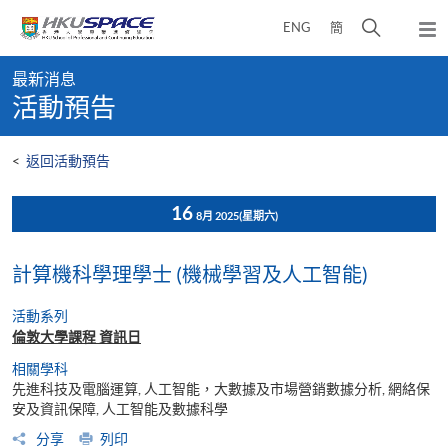
Skip
打
ENG
簡
to
彈
main
開
出
Main
content
搜
主
最新消息
content
選
尋
活動預告
start
單
介
面
<
返回活動預告
16
8月 2025
(星期六)
計算機科學理學士 (機械學習及人工智能)
活動系列
倫敦大學課程 資訊日
相關學科
先進科技及電腦運算, 人工智能，大數據及市場營銷數據分析, 網絡保
安及資訊保障, 人工智能及數據科學
分享
列印