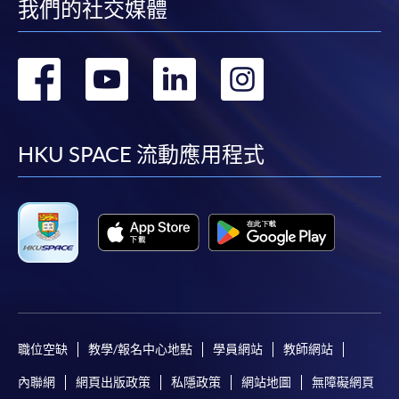
我們的社交媒體
轉
轉
轉
轉
到
到
到
到
facebook
youtube
linkedin
instag
HKU SPACE 流動應用程式
職位空缺
教學/報名中心地點
學員網站
教師網站
內聯網
網頁出版政策
私隱政策
網站地圖
無障礙網頁