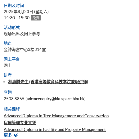
日期及时间
2025年8月23日 (星期六)
14:30 - 15:30
免费
活动形式
现场出席及网上参与
地点
金钟海富中心3楼314室
网上平台
网上
讲者
林惠腾先生 (香港高等教育科技学院兼职讲师)
查询
2508 8865 (
adtmcenquiry@hkuspace.hku.hk
)
相关课程
Advanced Diploma in Tree Management and Conservation
房屋管理专业文凭
Advanced Diploma in Facility and Property Management
相
更多
Certificate in Property Management