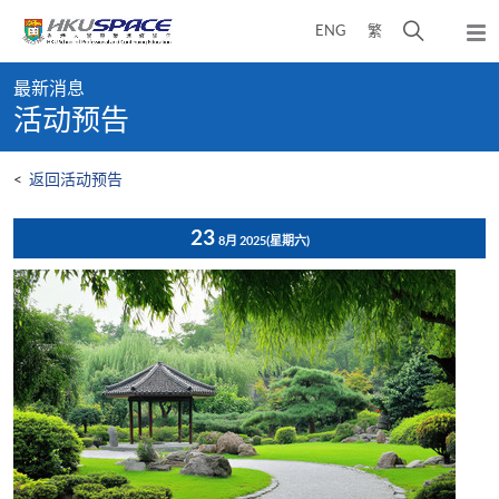
Skip
打
ENG
繁
to
弹
main
开
出
Main
content
搜
主
最新消息
content
菜
寻
活动预告
start
单
介
面
<
返回活动预告
23
8月 2025
(星期六)