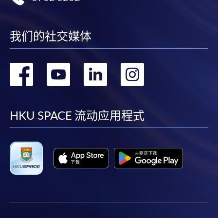
我们的社交媒体
转
转
转
转
到
到
到
到
facebook
youtube
linkedin
instag
HKU SPACE 流动应用程式